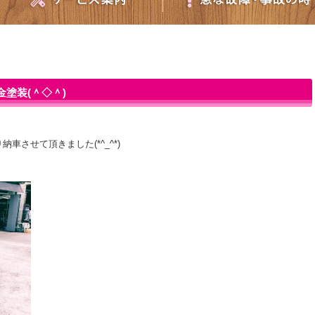
塗装(＾◇＾)
させて頂きました(*^_^*)