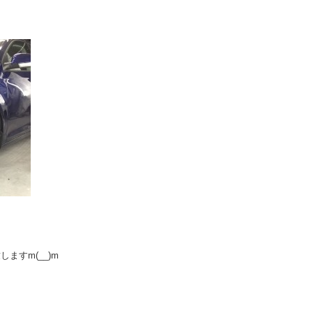
ますm(__)m