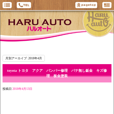
月別アーカイブ:
2018年4月
toyota トヨタ アクア バンパー修理 パテ無し鈑金 キズ修
理 板金塗装
投稿日
2018年4月13日