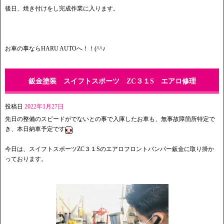
後日、焼き付けをし完成作業に入ります。
お車の事ならHARU AUTOへ！！(^^♪
鈑金塗装 スイフトスポーツ ZC３１S エアロ修理
投稿日
2022年1月27日
先日の整備のスピードがでないとの事で入庫したお車も、無事故障箇所特定で
き、本日納車予定です
今日は、スイフトスポーツZC３１Sのエアロフロントバンパー鈑金に取り掛か
っております。