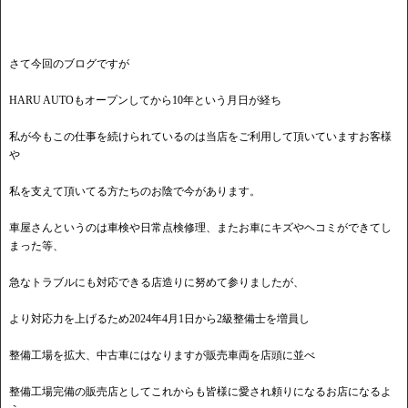
さて今回のブログですが
HARU AUTOもオープンしてから10年という月日が経ち
私が今もこの仕事を続けられているのは当店をご利用して頂いていますお客様
や
私を支えて頂いてる方たちのお陰で今があります。
車屋さんというのは車検や日常点検修理、またお車にキズやヘコミができてし
まった等、
急なトラブルにも対応できる店造りに努めて参りましたが、
より対応力を上げるため2024年4月1日から2級整備士を増員し
整備工場を拡大、中古車にはなりますが販売車両を店頭に並べ
整備工場完備の販売店としてこれからも皆様に愛され頼りになるお店になるよ