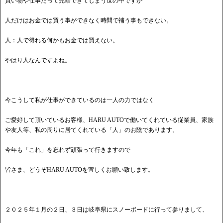
買い物や仕事だって完結できてしまう世の中ですが
人だけはお金では買う事ができなく時間で補う事もできない。
人：人で得れる何かもお金では買えない。
やはり人なんですよね。
今こうして私が仕事ができているのは一人の力ではなく
ご愛好して頂いているお客様、HARU AUTOで働いてくれている従業員、家族
や友人等、私の周りに居てくれている「人」のお陰であります。
今年も「これ」を忘れず頑張って行きますので
皆さま、どうぞHARU AUTOを宜しくお願い致します。
２０２５年１月の２日、３日は岐阜県にスノーボードに行って参りまして、