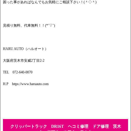
困った事があればなんでもお気軽にご相談下さい！(＾◇＾)
見積り無料、代車無料！！(*’▽’)
HARU AUTO（ハルオート）
大阪府茨木市安威2丁目2-2
TEL 072-640-0070
H.P https://www.haruauto.com
クリッパートラック DR16T ヘコミ修理 ドア修理 茨木