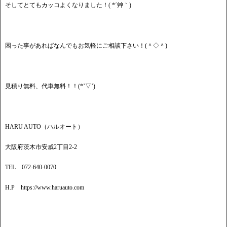
そしてとてもカッコよくなりました！( *´艸｀)
困った事があればなんでもお気軽にご相談下さい！(＾◇＾)
見積り無料、代車無料！！(*’▽’)
HARU AUTO（ハルオート）
大阪府茨木市安威2丁目2-2
TEL 072-640-0070
H.P https://www.haruauto.com