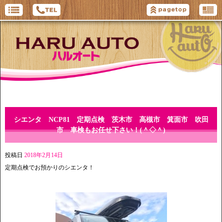
シエンタ NCP81 定期点検 茨木市 高槻市 箕面市 吹田
市 車検もお任せ下さい！(＾◇＾)
投稿日
2018年2月14日
定期点検でお預かりのシエンタ！