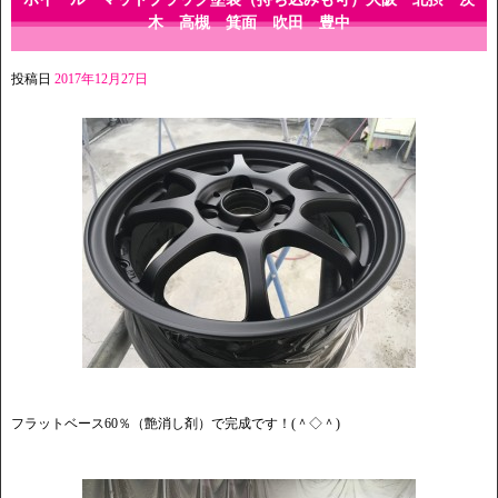
木 高槻 箕面 吹田 豊中
投稿日
2017年12月27日
フラットベース60％（艶消し剤）で完成です！(＾◇＾)