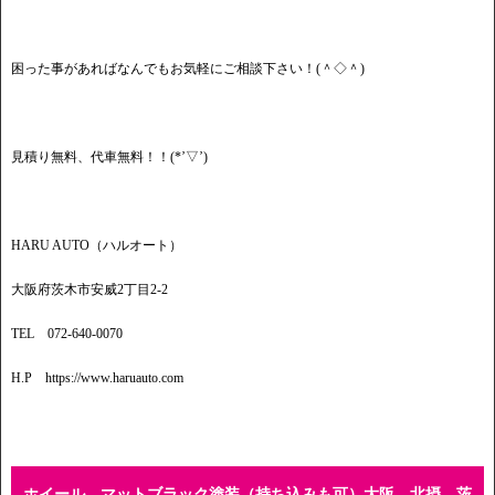
困った事があればなんでもお気軽にご相談下さい！(＾◇＾)
見積り無料、代車無料！！(*’▽’)
HARU AUTO（ハルオート）
大阪府茨木市安威2丁目2-2
TEL 072-640-0070
H.P https://www.haruauto.com
ホイール マットブラック塗装（持ち込みも可）大阪 北摂 茨