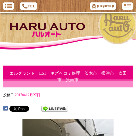
エルグランド E51 キズヘコミ修理 茨木市 摂津市 吹田
市 箕面市
投稿日
2017年12月27日