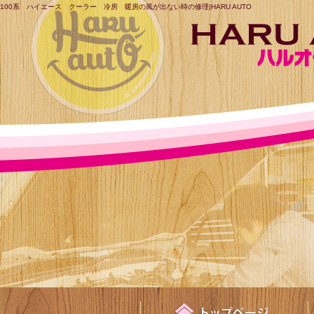
100系 ハイエース クーラー 冷房 暖房の風が出ない時の修理|HARU AUTO