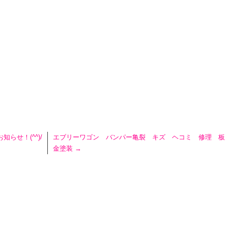
らせ！(^^)/
エブリーワゴン バンパー亀裂 キズ ヘコミ 修理 板
金塗装
→