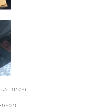
。
した！！(＾◇＾)
！(＾◇＾)