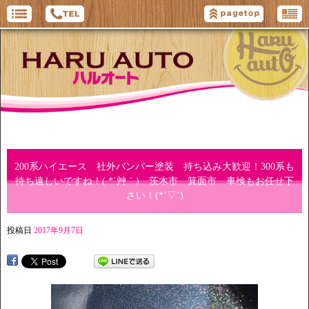
200系ハイエース 社外バンパー塗装 持ち込み大歓迎！300系も
待ち遠しいですね！( *´艸｀) 茨木市 箕面市 車検もお任せ下
さい！(*’▽’)
投稿日
2017年9月7日