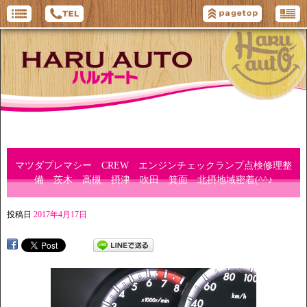
マツダプレマシー CREW エンジンチェックランプ点検修理整
備 茨木 高槻 摂津 吹田 箕面 北摂地域密着(^^♪
投稿日
2017年4月17日