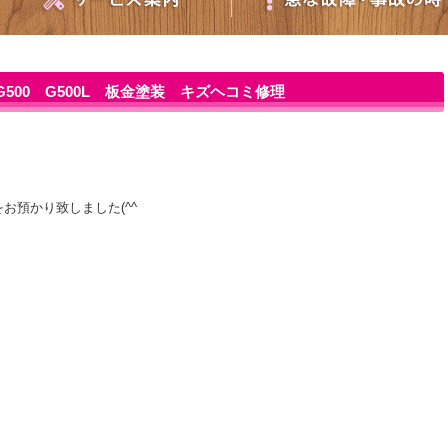
00 G500L 板金塗装 キズヘコミ修理
お預かり致しました(^^