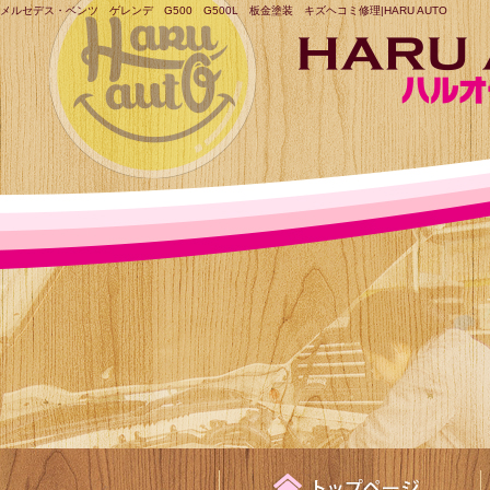
メルセデス・ベンツ ゲレンデ G500 G500L 板金塗装 キズヘコミ修理|HARU AUTO