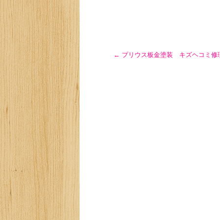
←
プリウス板金塗装 キズヘコミ修理