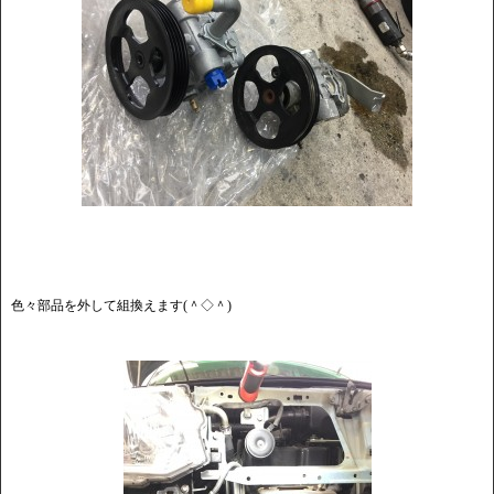
色々部品を外して組換えます(＾◇＾)