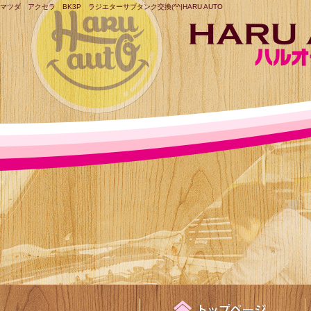
マツダ アクセラ BK3P ラジエターサブタンク交換(^^|HARU AUTO