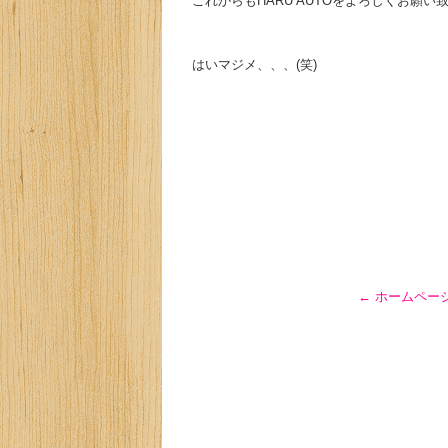
これからもHARU AUTOをよろしくお願い致
はいマジメ、、、(笑)
←
ホームペー