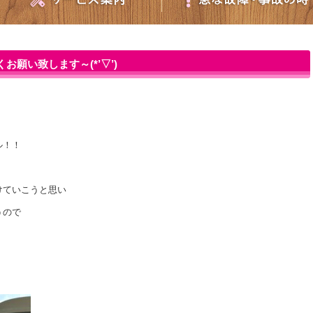
お願い致します～(*’▽’)
ル！！
けていこうと思い
うので