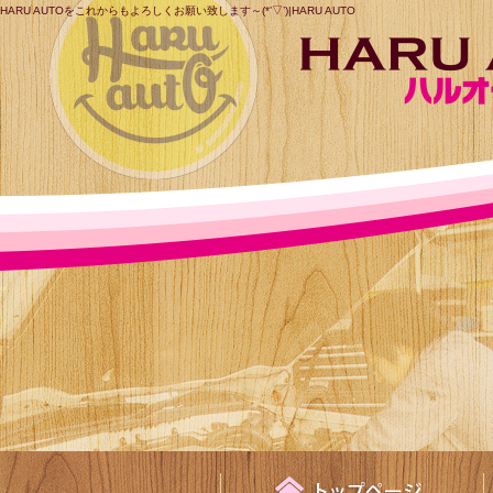
HARU AUTOをこれからもよろしくお願い致します～(*’▽’)|HARU AUTO