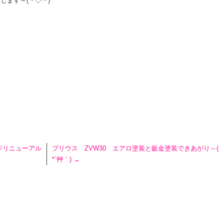
します～(＾◇＾)
ジリニューアル
プリウス ZVW30 エアロ塗装と鈑金塗装できあがり～(
*´艸｀)
→