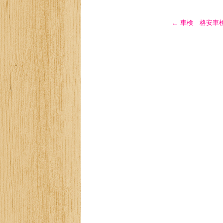
←
車検 格安車