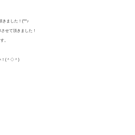
きました！(^^♪
車させて頂きました！
ます。
！(＾◇＾)