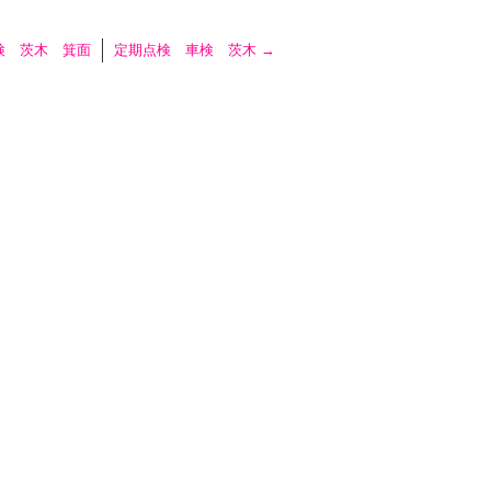
検 茨木 箕面
定期点検 車検 茨木
→