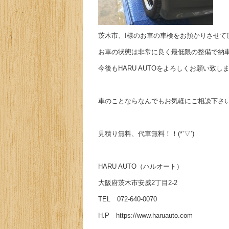
茨木市、I様のお車の車検をお預かりさせて頂
お車の状態は非常に良く最低限の整備で納
今後もHARU AUTOをよろしくお願い致し
車のことならなんでもお気軽にご相談下さい
見積り無料、代車無料！！(*’▽’)
HARU AUTO（ハルオート）
大阪府茨木市安威2丁目2-2
TEL 072-640-0070
H.P https://www.haruauto.com