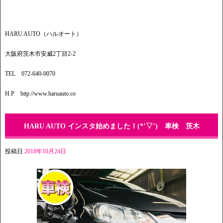
HARU AUTO（ハルオート）
大阪府茨木市安威2丁目2-2
TEL 072-640-0070
H.P http://www.haruauto.co
HARU AUTO インスタ始めました！(*’▽’) 車検 茨木
投稿日
2018年10月24日