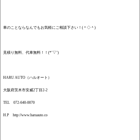
車のことならなんでもお気軽にご相談下さい！(＾◇＾)
見積り無料、代車無料！！(*’▽’)
HARU AUTO（ハルオート）
大阪府茨木市安威2丁目2-2
TEL 072-640-0070
H.P http://www.haruauto.co