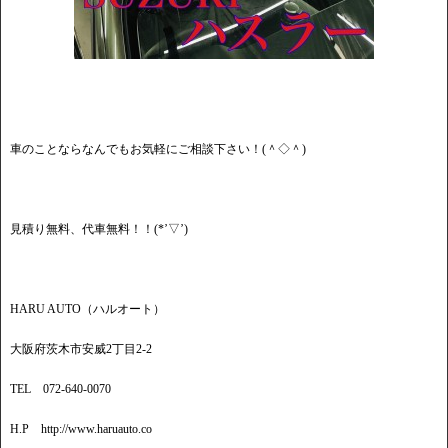
車のことならなんでもお気軽にご相談下さい！(＾◇＾)
見積り無料、代車無料！！(*’▽’)
HARU AUTO（ハルオート）
大阪府茨木市安威2丁目2-2
TEL 072-640-0070
H.P http://www.haruauto.co