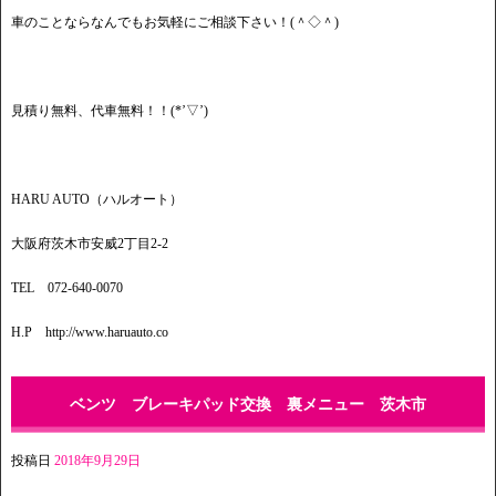
車のことならなんでもお気軽にご相談下さい！(＾◇＾)
見積り無料、代車無料！！(*’▽’)
HARU AUTO（ハルオート）
大阪府茨木市安威2丁目2-2
TEL 072-640-0070
H.P http://www.haruauto.co
ベンツ ブレーキパッド交換 裏メニュー 茨木市
投稿日
2018年9月29日